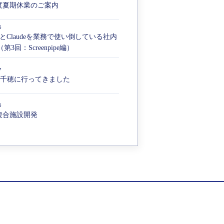
年度夏期休業のご案内
5
ianとClaudeを業務で使い倒している社内
第3回：Screenpipe編）
7
高千穂に行ってきました
6
複合施設開発