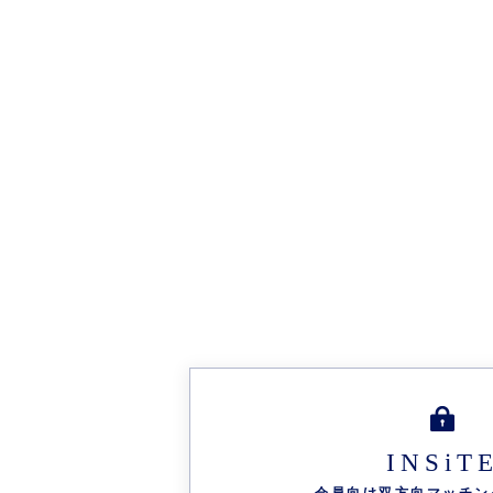
INSiT
-会員向け双方向
マッチン