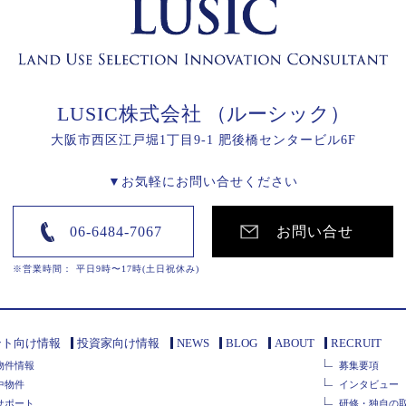
LUSIC株式会社
（ルーシック）
大阪市西区江戸堀1丁目9-1 肥後橋センタービル6F
▼お気軽にお問い合せください
06-6484-7067
お問い合せ
※営業時間： 平日9時〜17時(土日祝休み)
ント向け情報
投資家向け情報
NEWS
BLOG
ABOUT
RECRUIT
物件情報
募集要項
中物件
インタビュー
サポート
研修・独自の