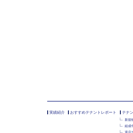
実績紹介
おすすめテナントレポート
テナ
新規
組成
退店