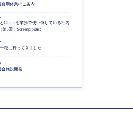
年度夏期休業のご案内
5
ianとClaudeを業務で使い倒している社内
第3回：Screenpipe編）
7
高千穂に行ってきました
6
複合施設開発