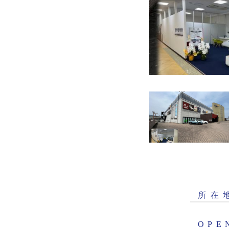
所
在
O
P
E