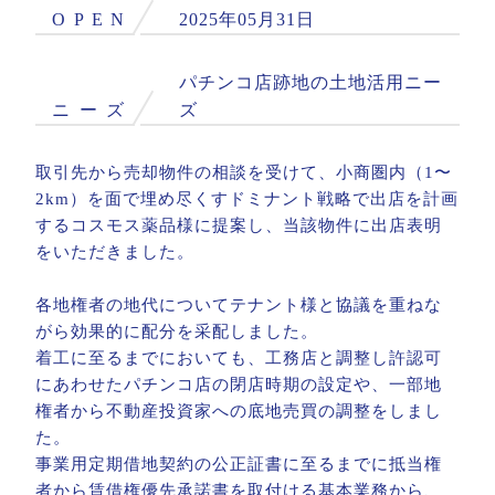
O
P
E
N
2025年05月31日
パチンコ店跡地の土地活用ニー
ニ
ー
ズ
ズ
取引先から売却物件の相談を受けて、小商圏内（1〜
2km）を面で埋め尽くすドミナント戦略で出店を計画
するコスモス薬品様に提案し、当該物件に出店表明
をいただきました。
各地権者の地代についてテナント様と協議を重ねな
がら効果的に配分を采配しました。
着工に至るまでにおいても、工務店と調整し許認可
にあわせたパチンコ店の閉店時期の設定や、一部地
権者から不動産投資家への底地売買の調整をしまし
た。
事業用定期借地契約の公正証書に至るまでに抵当権
者から賃借権優先承諾書を取付ける基本業務から、