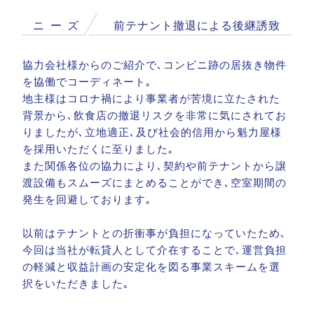
ニ
ー
ズ
前テナント撤退による後継誘致
協力会社様からのご紹介で､コンビニ跡の居抜き物件
を協働でコーディネート｡
地主様はコロナ禍により事業者が苦境に立たされた
背景から､飲食店の撤退リスクを非常に気にされてお
りましたが､立地適正､及び社会的信用から魁力屋様
を採用いただくに至りました｡
また関係各位の協力により､契約や前テナントから譲
渡設備もスムーズにまとめることができ､空室期間の
発生を回避しております｡
以前はテナントとの折衝事が負担になっていたため､
今回は当社が転貸人として介在することで､運営負担
の軽減と収益計画の安定化を図る事業スキームを選
択をいただきました｡