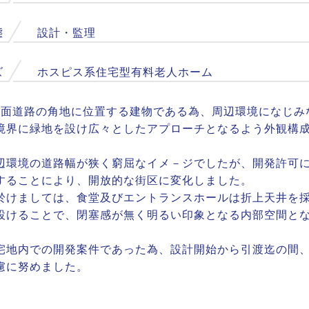
態
設計・監理
ズ
ホスピス系住宅型有料老人ホーム
2面道路の角地に位置する建物である為、周辺環境になじみ
境界に緑地を設け広々としたアプローチとなるよう外観構
辺環境の道路幅が狭く窮屈なイメ－ジでしたが、開発許可
することにより、開放的な街区に変化しました。
於けましては、食堂及びエントランスホールは折上天井を
設けることで、閉塞感が無く明るい印象となる内部空間と
宅地内での開発案件であった為、設計開始から引渡迄の間
慮に努めました。