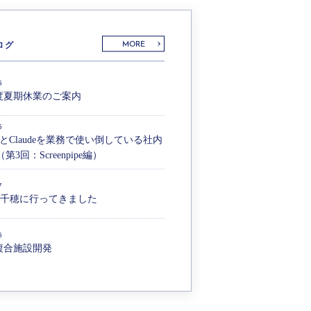
ログ
MORE
5
年度夏期休業のご案内
5
ianとClaudeを業務で使い倒している社内
第3回：Screenpipe編）
7
高千穂に行ってきました
6
複合施設開発