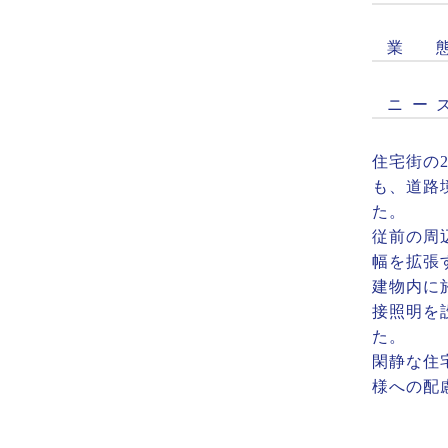
業
ニ
ー
住宅街の
も、道路
た。
従前の周
幅を拡張
建物内に
接照明を
た。
閑静な住
様への配