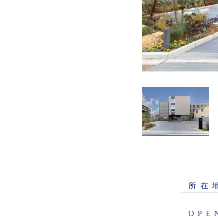
所
在
O
P
E