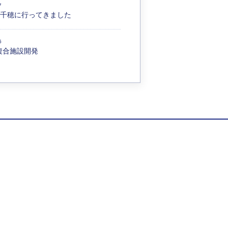
7
高千穂に行ってきました
6
複合施設開発