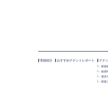
実績紹介
おすすめテナントレポート
テナ
新規
組成
退店
投資