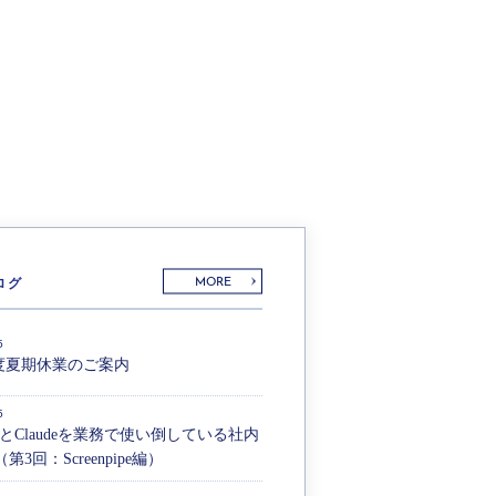
ログ
MORE
5
年度夏期休業のご案内
5
ianとClaudeを業務で使い倒している社内
第3回：Screenpipe編）