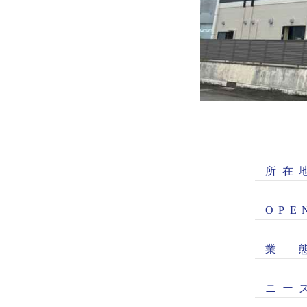
所
在
O
P
E
業
ニ
ー