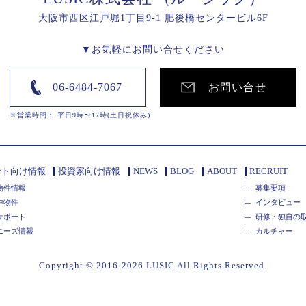
大阪市西区江戸堀1丁目9-1 肥後橋センタービル6F
▼お気軽にお問い合せください
06-6484-7067
お問い合せ
※営業時間： 平日9時〜17時(土日祝休み)
ント向け情報
投資家向け情報
NEWS
BLOG
ABOUT
RECRUIT
物件情報
募集要項
中物件
インタビュー
サポート
研修・独自の
ニーズ情報
カルチャー
Copyright © 2016-2026 LUSIC All Rights Reserved.