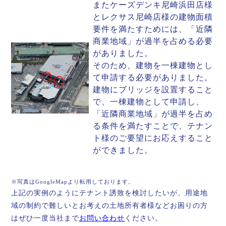
またケーズデンキ尼崎浜田店様
とレクサス尼崎店様の建物面積
要件を満たすためには、「近隣
商業地域」が過半を占める必要
がありました。
そのため、建物を一棟建物とし
て申請する必要がありました。
建物にブリッジを設置すること
で、一棟建物として申請し、
「近隣商業地域」が過半を占め
る条件を満たすことで、テナン
ト様のご要望にお応えすること
ができました。
※写真はGoogleMapより転用しております。
上記の実例のようにテナント誘致を検討したいが、用途地
域の制約で難しいとお考えの土地所有者様などお困りの方
はぜひ一度当社まで
お問い合わせ
ください。