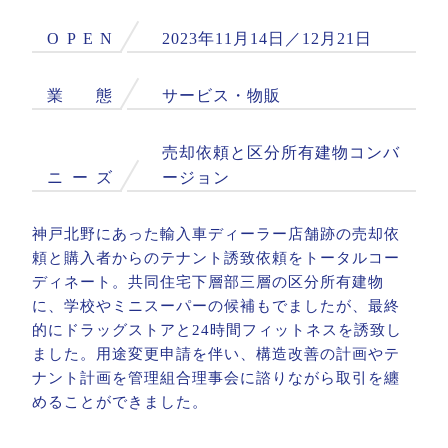
O
P
E
N
2023年11月14日／12月21日
業
態
サービス・物販
売却依頼と区分所有建物コンバ
ニ
ー
ズ
ージョン
神戸北野にあった輸入車ディーラー店舗跡の売却依
頼と購入者からのテナント誘致依頼をトータルコー
ディネート。共同住宅下層部三層の区分所有建物
に、学校やミニスーパーの候補もでましたが、最終
的にドラッグストアと24時間フィットネスを誘致し
ました。用途変更申請を伴い、構造改善の計画やテ
ナント計画を管理組合理事会に諮りながら取引を纏
めることができました。