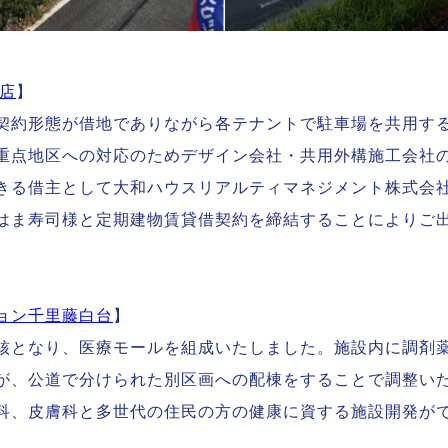
台店
】
契約形態が借地でありながら各テナントで駐車場を共用す
重点地区への対応のためデザイン会社・共用外構施工会社
きる借主として大和ハウスリアルティマネジメント株式会
はま寿司様と定期建物賃貸借契約を締結することによりご
ョン千里藤白台
】
核となり、医療モールを組成いたしました。施設内に調剤
が、公道で分けられた別区画への配棟をすることで調整い
科、皮膚科と多世代の住民の方の健康に資する施設開発が