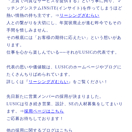
『上質で均質なサービスを提供する』という事に拘り、マ
ッチングシステムINSiTE(インサイト)を作ってしまうほど
熱い情熱の持ち主です。⇒
リーシングざむらい
人との繋がりを大切にし、年賀状廃止が進む昨今でもその
手間を惜しみません。
その根底には「お客様の期待に応えたい」という想いがあ
ります。
仕事を心から楽しんでいる──それがLUSICの代表です。
代表の思いや価値観は、LUSICのホームページやブログに
たくさんちりばめられています。
詳しくは『
リーシングざむらい
』をご覧ください！
先日新たに営業メンバーの採用が決まりました。
LUSICは引き続き営業、設計、SEの人材募集をしてまいり
ます。⇒
採用ページはこちら
ご応募お待ちしております！
他の採用に関するブログはこちら