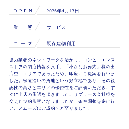
O
P
E
N
2026年4月13日
業
態
サービス
ニ
ー
ズ
既存建物利用
協力業者のネットワークを活かし、コンビニエンス
ストアの閉店情報を入手。「小さなお葬式」様の出
店空白エリアであったため、即座にご提案を行いま
した。県道沿いの角地という好立地であり、その視
認性の高さとエリアの優位性をご評価いただき、す
ぐに出店の承認を頂きました。サブリース会社様を
交えた契約形態となりましたが、条件調整を密に行
い、スムーズにご成約へと至りました。