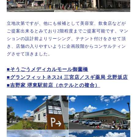
立地次第ですが、他にも候補として美容室、飲食店などが
ご提案出来るとみており2階程度までご提案可能です。マン
ションの設計前よりリーシング、テナント付けをさせて頂
き、店舗の入りやすいように企画段階からコンサルティン
グさせて頂きました。
■そうごうメディカルモール御薗橋
■グランフィットネス24 三宮店／スギ薬局 北野坂店
■吉野家 堺東駅前店（ホテルとの複合）