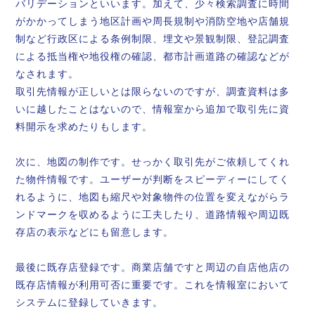
バリデーションといいます。加えて、少々検索調査に時間
がかかってしまう地区計画や周長規制や消防空地や店舗規
制など行政区による条例制限、埋文や景観制限、登記調査
による抵当権や地役権の確認、都市計画道路の確認などが
なされます。
取引先情報が正しいとは限らないのですが、調査資料は多
いに越したことはないので、情報室から追加で取引先に資
料開示を求めたりもします。
次に、地図の制作です。せっかく取引先がご依頼してくれ
た物件情報です。ユーザーが判断をスピーディーにしてく
れるように、地図も縮尺や対象物件の位置を変えながらラ
ンドマークを収めるように工夫したり、道路情報や周辺既
存店の表示などにも留意します。
最後に既存店登録です。商業店舗ですと周辺の自店他店の
既存店情報が利用可否に重要です。これを情報室において
システムに登録していきます。