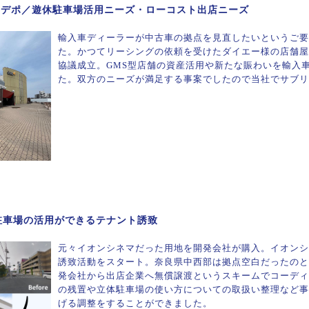
ーデポ／遊休駐車場活用ニーズ・ローコスト出店ニーズ
輸入車ディーラーが中古車の拠点を見直したいというご要
た。かつてリーシングの依頼を受けたダイエー様の店舗屋
協議成立。GMS型店舗の資産活用や新たな賑わいを輸入
た。双方のニーズが満足する事案でしたので当社でサブリ
駐車場の活用ができるテナント誘致
元々イオンシネマだった用地を開発会社が購入。イオンシ
誘致活動をスタート。奈良県中西部は拠点空白だったのと
発会社から出店企業へ無償譲渡というスキームでコーディ
の残置や立体駐車場の使い方についての取扱い整理など事
げる調整をすることができました。