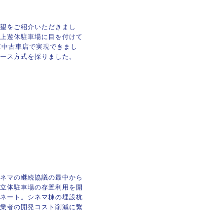
望をご紹介いただきまし
上遊休駐車場に目を付けて
車中古車店で実現できまし
ース方式を採りました。
ネマの継続協議の最中から
立体駐車場の存置利用を開
ネート。シネマ棟の埋設杭
業者の開発コスト削減に繋