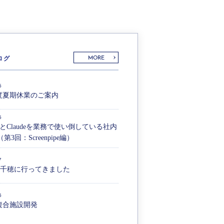
ログ
MORE
5
年度夏期休業のご案内
5
ianとClaudeを業務で使い倒している社内
第3回：Screenpipe編）
7
高千穂に行ってきました
6
複合施設開発