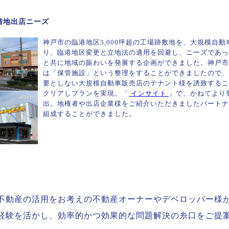
借地出店ニーズ
神戸市の臨港地区3,000坪超の工場跡敷地を、大規模自
り、臨港地区変更と立地法の適用を回避し、ニーズであっ
と共に地域の賑わいを発展する企画ができました。神戸市
は「保管施設」という整理をすることができましたので、
要としない大規模自動車販売店のテナント様を誘致するこ
クリアしプランを実現。「
インサイト
」で、かねてより
出。地権者や出店企業様をご紹介いただきましたパートナ
組成することができました。
不動産の活用をお考えの不動産オーナーやデベロッパー様
経験を活かし、効率的かつ効果的な問題解決の糸口をご提