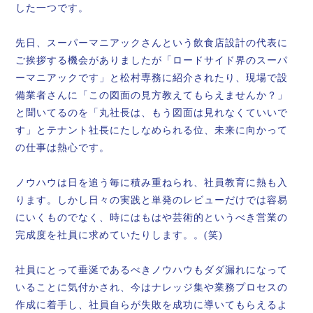
した一つです。
先日、スーパーマニアックさんという飲食店設計の代表に
ご挨拶する機会がありましたが「ロードサイド界のスーパ
ーマニアックです」と松村専務に紹介されたり、現場で設
備業者さんに「この図面の見方教えてもらえませんか？」
と聞いてるのを「丸社長は、もう図面は見れなくていいで
す」とテナント社長にたしなめられる位、未来に向かって
の仕事は熱心です。
ノウハウは日を追う毎に積み重ねられ、社員教育に熱も入
ります。しかし日々の実践と単発のレビューだけでは容易
にいくものでなく、時にはもはや芸術的というべき営業の
完成度を社員に求めていたりします。。(笑)
社員にとって垂涎であるべきノウハウもダダ漏れになって
いることに気付かされ、今はナレッジ集や業務プロセスの
作成に着手し、社員自らが失敗を成功に導いてもらえるよ