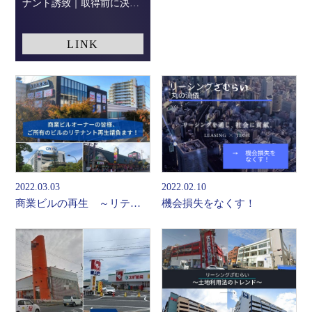
ナント誘致｜取得前に決め
た停止条件付き定期借家の
事例
LINK
2022.03.03
2022.02.10
商業ビルの再生 ～リテナント再生請負ます！～
機会損失をなくす！